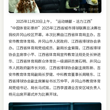
2025年12月20日上午，“运动赣鄱·活力江西”
“中国体育彩票杯”2025年江西省城市排球联赛总决赛在
我校井冈山校区开幕，本次比赛由江西省体育局主办，吉
安市教育体育局、井冈山市人民政府、江西省排球协会承
办。江西省体育局党组成员、副局长金紫薇，江西省排球
协会主席李小平、江西省体育局宣传教育法规处处长钟进
华、江西省体育局群众体育处一级调研员黄石明、井冈山
市人民政府副市长刘欢、江西省排球协会副主席陈新、吉
安市教育体育局副局长罗健、中科教育董事长周晓东、江
西省排球协会副主席兼秘书长万仲平，井冈山市教育体育
局党组书记、局长马式铭，江西李渡酒业吉安区域负责人
杨元出席开幕式并为比赛开球。