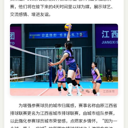
赛，他们将在接下来的4天时间里以球为媒，展示球艺、
交流感情、增进友谊。
为增强参赛球员的城市归属感，赛事名称由原江西省
排球联赛更名为江西省城市排球联赛，由城市组队参赛，
以此强化参赛球员城市荣誉感，点燃家乡情怀，“因为一